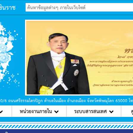
ชินราช
ก่อนหน้า
90/6 ถนนศรีธรรมไตรปิฎก ตำบลในเมือง อำเภอเมือง จังหวัดพิษณุโลก 65000 โ
หน่วยงานภายใน
ระบบสารสนเทศ
ศ