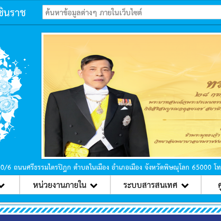
ชินราช
ก่อนหน้า
90/6 ถนนศรีธรรมไตรปิฎก ตำบลในเมือง อำเภอเมือง จังหวัดพิษณุโลก 65000 โ
หน่วยงานภายใน
ระบบสารสนเทศ
ศ